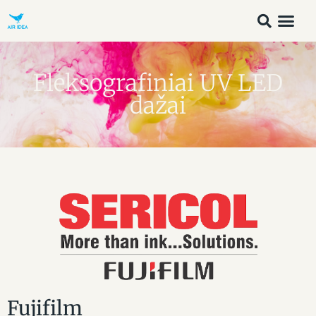
Fleksografiniai UV LED
dažai
Fujifilm