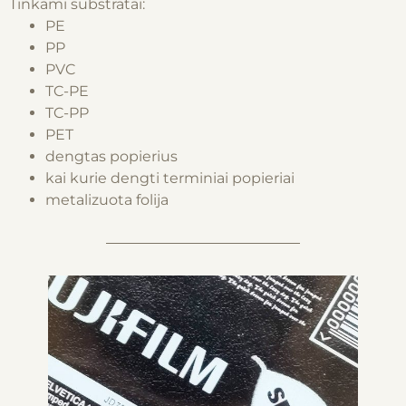
Tinkami substratai:
PE
PP
PVC
TC-PE
TC-PP
PET
dengtas popierius
kai kurie dengti terminiai popieriai
metalizuota folija