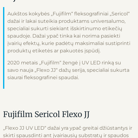
Aukštos kokybės „Fujifilm“ fleksografiniai „Sericol“
dažai ir lakai suteikia produktams universalumo,
specialiai sukurti siekiant išskirtinumo etikečių
spaudoje. Dažai ypač tinka kai norima pasiekti
įvairių efektų, kurie padėtų maksimaliai sustiprinti
produktų etiketės ar pakuotės įspūdį.
2020 metais „Fujifilm“ žengė į UV LED rinką su
savo nauja „Flexo JJ“ dažų serija, specialiai sukurta
siaurai fleksografinei spaudai.
Fujifilm Sericol Flexo JJ
„Flexo JJ UV LED“ dažai yra ypač greitai džiūstantys ir
skirti spausdinti ant įvairiausių substratų ir spaudos