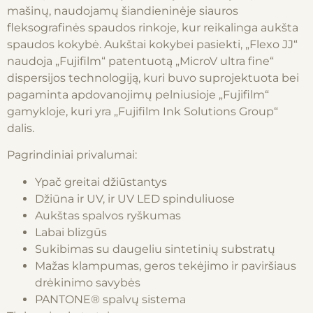
mašinų, naudojamų
šiandieninėje siauros
fleksografinės spaudos rinkoje, kur reikalinga aukšta
spaudos kokybė. Aukštai kokybei pasiekti, „Flexo JJ“
naudoja „Fujifilm“
patentuotą „MicroV ultra fine“
dispersijos technologiją, kuri buvo suprojektuota bei
pagaminta apdovanojimų pelniusioje
„Fujifilm“
gamykloje, kuri yra „Fujifilm Ink Solutions Group“
dalis.
Pagrindiniai privalumai:
Ypač greitai džiūstantys
Džiūna ir UV, ir UV LED spinduliuose
Aukštas spalvos ryškumas
Labai blizgūs
Sukibimas su daugeliu sintetinių substratų
Mažas klampumas, geros tekėjimo ir paviršiaus
drėkinimo savybės
PANTONE® spalvų sistema