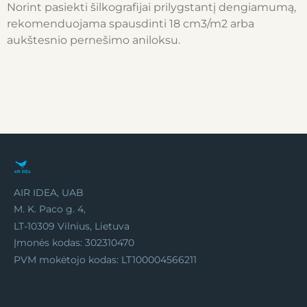
Norint pasiekti šilkografijai prilygstantį dengiamumą,
rekomenduojama spausdinti 18 cm3/m2 arba
aukštesnio pernešimo aniloksu.
AIR IDEA, UAB
M. K. Paco g. 4,
LT-10309 Vilnius, Lietuva
Įmonės kodas: 302310470
PVM mokėtojo kodas: LT100004566211